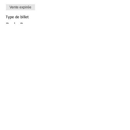
Vente expirée
Type de billet
Body Power
Plus d'info
Prix
12,00 €
Partager cet événement