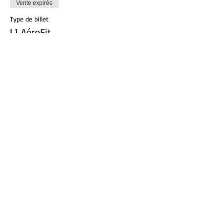
Vente expirée
Type de billet
L1 AéroFit
Plus d'info
Prix
0,00 €
Partager cet événement
© 2021