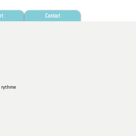
rt
Contact
u rythme