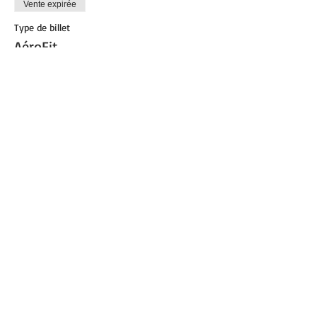
Vente expirée
Type de billet
AéroFit
Plus d'info
Prix
8,00 €
Partager cet événement
© 2021