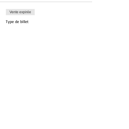
Vente expirée
Type de billet
HIIT
Plus d'info
Prix
12,00 €
Partager cet événement