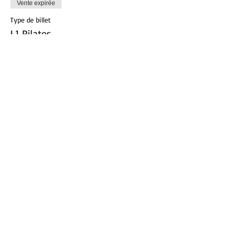
Vente expirée
Type de billet
L1 Pilates
Plus d'info
Prix
12,00 €
Partager cet événement
© 2021