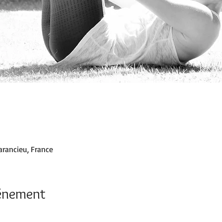
arancieu, France
vénement