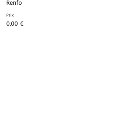
Renfo
Prix
0,00 €
Vente expirée
Type de billet
Renfo
Prix
0,00 €
Partager cet événement