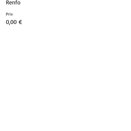
Renfo
Prix
0,00 €
Vente expirée
Type de billet
Renfo
Prix
0,00 €
Partager cet événement