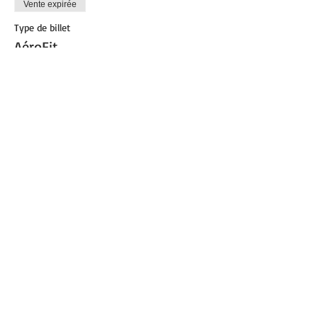
Vente expirée
Type de billet
AéroFit
Plus d'info
Prix
8,00 €
Partager cet événement
© 2021