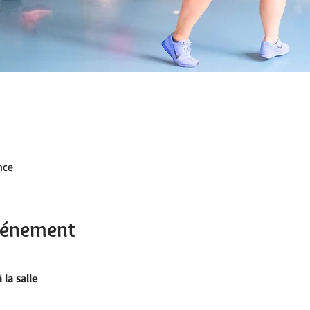
nce
événement
 la salle