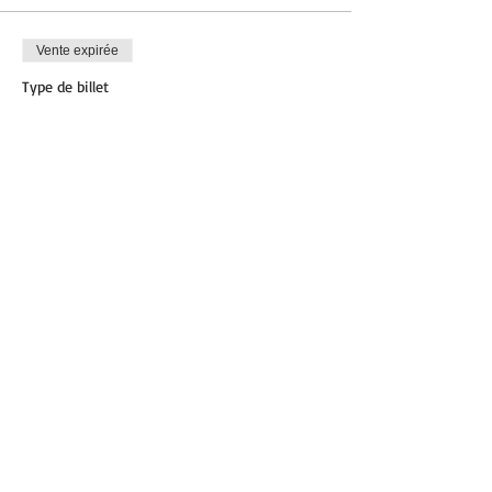
Vente expirée
Type de billet
AéroFit
Plus d'info
Prix
12,00 €
Partager cet événement