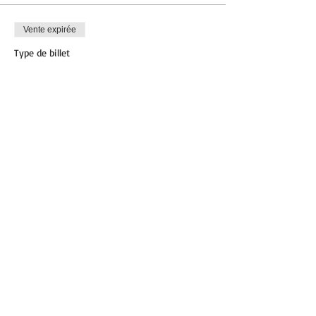
Vente expirée
Type de billet
Barre attitude
Plus d'info
Prix
12,00 €
Partager cet événement