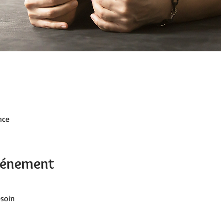
nce
événement
esoin 