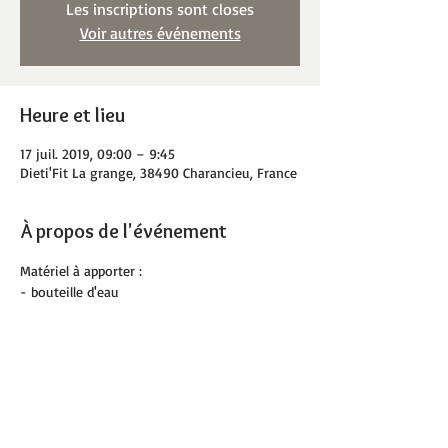
Les inscriptions sont closes
Voir autres événements
Heure et lieu
17 juil. 2019, 09:00 – 9:45
Dieti'Fit La grange, 38490 Charancieu, France
À propos de l'événement
Matériel à apporter :
- bouteille d'eau
- chaussettes
- tapis de sol personnel et serviette 
facultatifs 