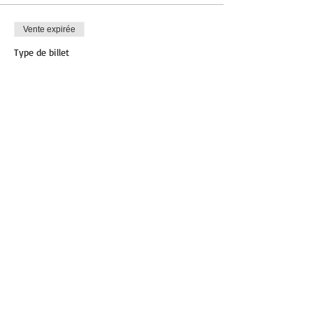
Vente expirée
Type de billet
HIIT
Plus d'info
Prix
12,00 €
Partager cet événement