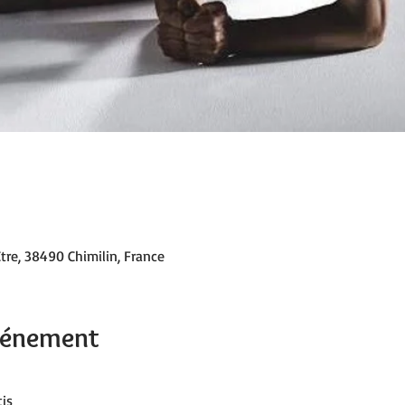
tre, 38490 Chimilin, France
événement
is