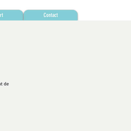
rt
Contact
nt de