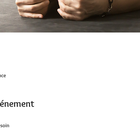
nce
événement
besoin