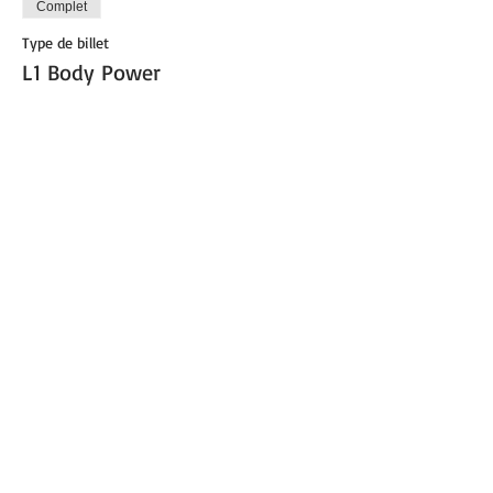
Complet
Type de billet
L1 Body Power
Plus d'info
Prix
0,00 €
Cet événement est complet
Partager cet événement