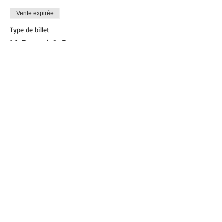
Vente expirée
Type de billet
L1 Pound & Core
Plus d'info
Prix
0,00 €
Partager cet événement