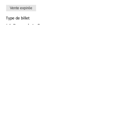
Vente expirée
Type de billet
L1 Pound & Core
Plus d'info
Prix
0,00 €
Partager cet événement