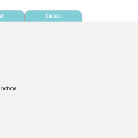
rt
Contact
u rythme