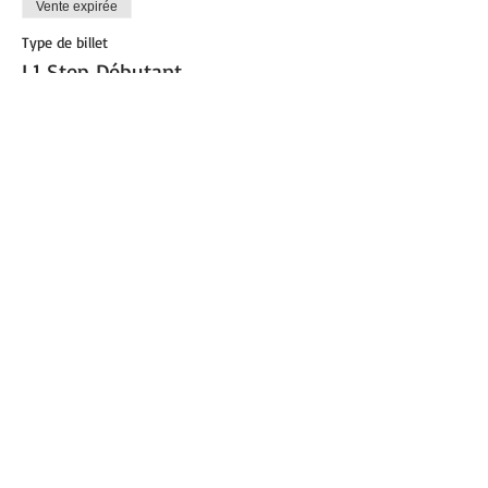
Vente expirée
Type de billet
L1 Step Débutant
Plus d'info
Prix
0,00 €
Partager cet événement
© 2021