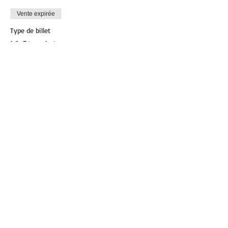
Vente expirée
Type de billet
L1 Step Inter
Plus d'info
Prix
0,00 €
Partager cet événement