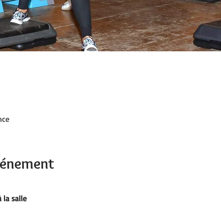
nce
événement
 la salle