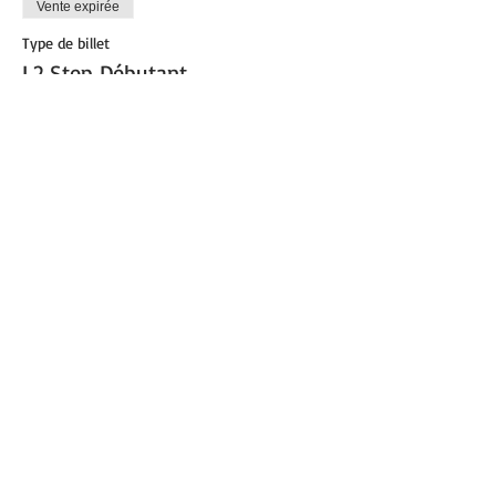
Vente expirée
Type de billet
L2 Step Débutant
Plus d'info
Prix
12,00 €
Partager cet événement
© 2021