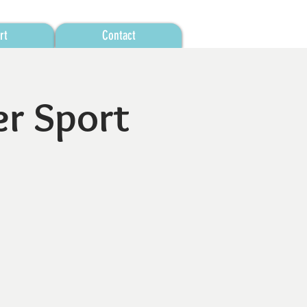
rt
Contact
er Sport