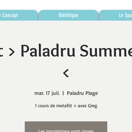
e Concept
Diététique
Le Spo
t > Paladru Summ
<
mar. 17 juil.
  |  
Paladru Plage
1 cours de metafiit > avec Greg
Les inscriptions sont closes