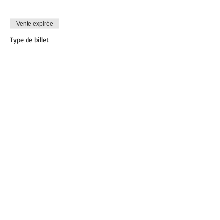
Vente expirée
Type de billet
Pilates
Plus d'info
Prix
8,00 €
Partager cet événement