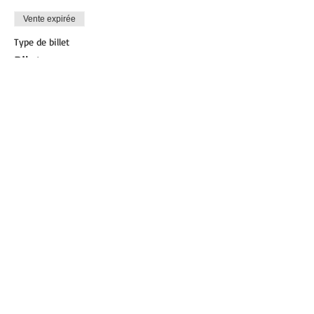
Vente expirée
Type de billet
Pilates
Plus d'info
Prix
8,00 €
Partager cet événement