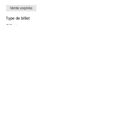
Vente expirée
Type de billet
Pilates
Plus d'info
Prix
8,00 €
Partager cet événement