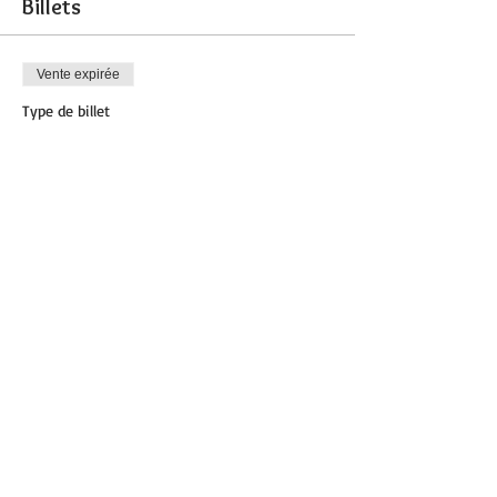
Billets
Vente expirée
Type de billet
Pilates
Plus d'info
Prix
12,00 €
Partager cet événement