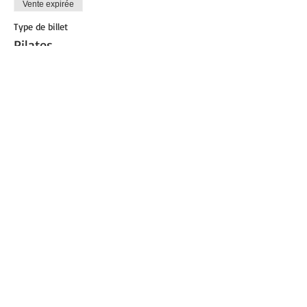
Vente expirée
Type de billet
Pilates
Plus d'info
Prix
8,00 €
Partager cet événement
© 2021