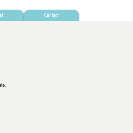
rt
Contact
le.