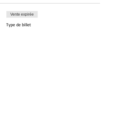
Vente expirée
Type de billet
Pilates
Plus d'info
Prix
12,00 €
Partager cet événement