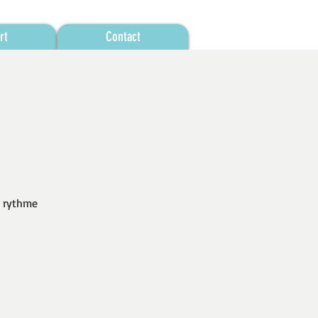
rt
Contact
u rythme