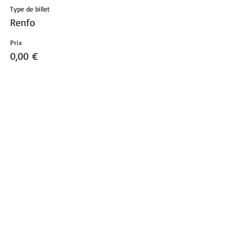
Type de billet
Renfo
Prix
0,00 €
Vente expirée
Type de billet
Renfo
Prix
0,00 €
Partager cet événement