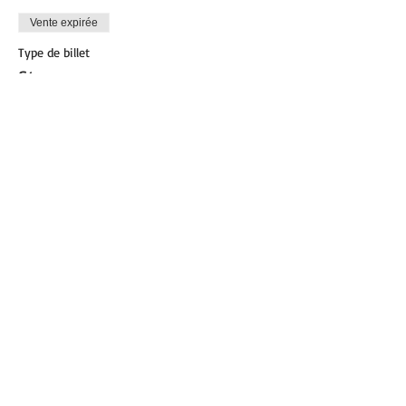
Vente expirée
Type de billet
Step
Plus d'info
Prix
12,00 €
Partager cet événement