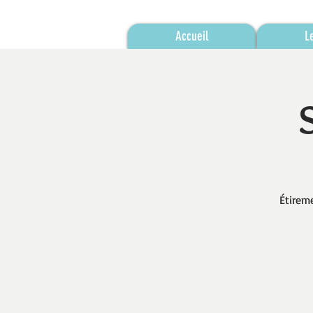
Accueil
L
Étireme