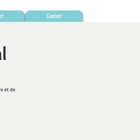
rt
Contact
l
re et de