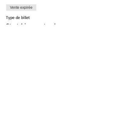
Vente expirée
Type de billet
Stretching postural
Plus d'info
Prix
12,00 €
Partager cet événement