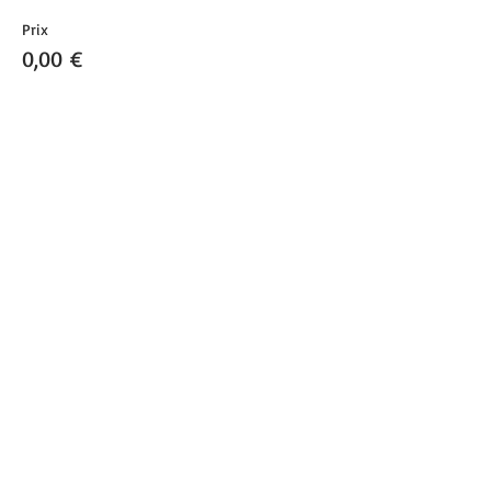
Prix
0,00 €
Vente expirée
Type de billet
Yoga doux
Prix
0,00 €
Partager cet événement