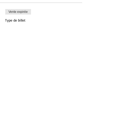
Vente expirée
Type de billet
Zumba
Plus d'info
Prix
12,00 €
Partager cet événement