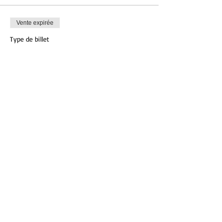
Vente expirée
Type de billet
Zumba
Plus d'info
Prix
12,00 €
Partager cet événement