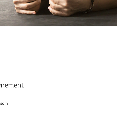
vénement
esoin 