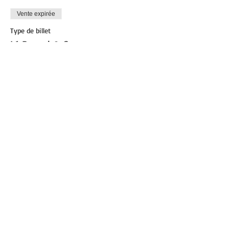
Vente expirée
Type de billet
L1 Pound & Core
Plus d'info
Prix
0,00 €
Partager cet événement